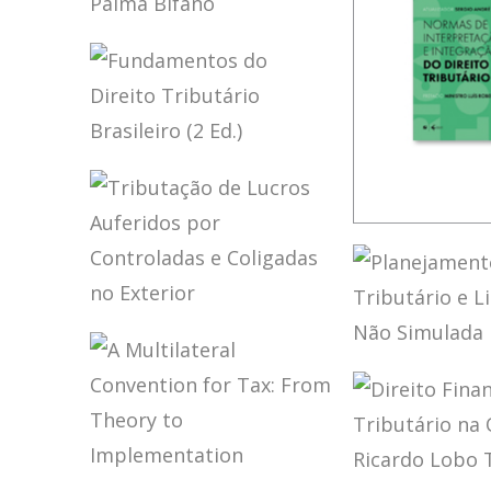
IFRS,
CONTABILIDADE
E TRIBUTAÇÃO –
VOLUME 2 –
HOMENAGEM A
ELIDIE PALMA
FUNDAMENTOS
BIFANO
DO DIREITO
TRIBUTÁRIO
BRASILEIRO (2
RICARDO 
ED.)
TORRES –
NORMAS 
INTERPRE
TRIBUTAÇÃO DE
E INTEGR
LUCROS
DO DIREI
PLANEJA
AUFERIDOS POR
TRIBUTÁR
TRIBUTÁR
CONTROLADAS E
(ATUALIZ
LIBERDAD
COLIGADAS NO
SIMULAD
EXTERIOR