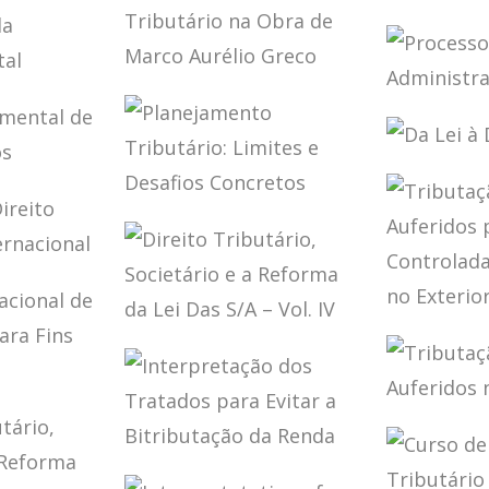
TRIBUTÁRIO E
LIBERDADE NÃO
A PAN
RO E
SIMULADA
CORON
IO NA
(DOUTRINA E
NO BRA
SITUAÇÃO PÓS
SUA D
LOBO
PLANEJAMENTO
ÃO DA
ADI 2.446)
FINANC
TRIBUTÁRIO NA
PROCE
A
TRIBU
OBRA DE MARCO
ADMIN
AURÉLIO GRECO
FISCAL
DA LEI
NTAL
PLANEJAMENTO
TRIBUTÁRIO:
S
LIMITES E
DE
DESAFIOS
CONCRETOS
IO
TRIBU
CIONAL
DIREITO
LUCRO
TRIBUTÁRIO,
AUFER
SOCIETÁRIO E A
CONTR
REFORMA DA LEI
COLIG
TRIBU
CIONAL
DAS S/A – VOL. IV
EXTER
LUCRO
AUFER
ÇÕES
INTERPRETAÇÃO