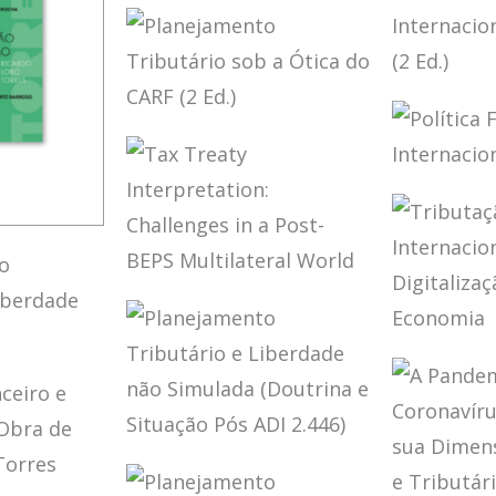
CONTR
TERMOS NÃO
NO CA
DEFINIDOS EM
TRATADOS
INTERNACIONAIS
POLÍTI
INTER
PLANEJAMENTO
BRASIL
TRIBUTÁRIO SOB
ED.)
A ÓTICA DO CARF
POLÍTI
(2 ED.)
INTER
BRASIL
LOBO
DE
TAX TREATY
TAÇÃO
INTERPRETATION:
AÇÃO
CHALLENGES IN
TRIBU
TO
A POST-BEPS
MENTO
INTER
IO
MULTILATERAL
IO E
E DIGI
AÇÃO)
WORLD
E NÃO
DA EC
A
PLANEJAMENTO