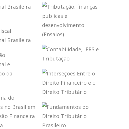
OVERTIDAS
FUNDAMENTOS
RF
DO DIREITO
TRIBUTÁRIO
BRASILEIRO (3
ED.)
CA FISCAL
NACIONAL
EIRA (2
TRIBUTAÇÃO,
CA FISCAL
FINANÇAS
NACIONAL
PÚBLICAS E
EIRA
DESENVOLVIMENTO
(ENSAIOS)
CONTABILIDADE,
IFRS E
TRIBUTAÇÃO
TAÇÃO
NACIONAL
INTERSEÇÕES
TALIZAÇÃO
ENTRE O DIREITO
ONOMIA
FINANCEIRO E O
DIREITO
TRIBUTÁRIO