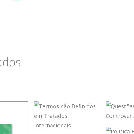
cados
QUEST