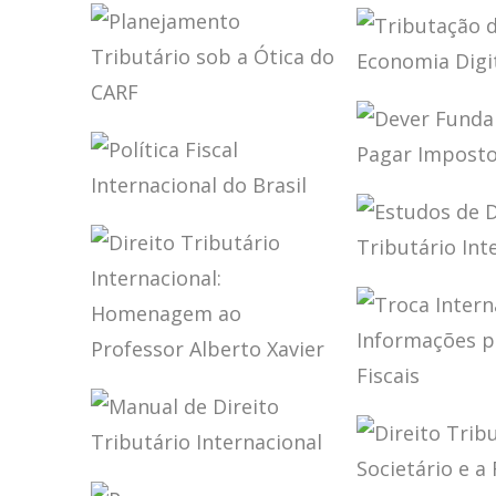
A MULTILATERAL
DIREITO
CONVENTION
FINANCEI
FOR TAX: FROM
TRIBUTÁR
THEORY TO
OBRA DE
IMPLEMENTATION
RICARDO 
TRIBUTAÇ
TORRES
ECONOMI
PLANEJAMENTO
DIGITAL
TRIBUTÁRIO SOB
A ÓTICA DO CARF
DEVER
FUNDAME
POLÍTICA FISCAL
DE PAGAR
INTERNACIONAL
IMPOSTO
DO BRASIL
ESTUDOS 
DIREITO
TRIBUTÁR
INTERNA
DIREITO
TRIBUTÁRIO
TROCA
INTERNACIONAL:
INTERNA
HOMENAGEM AO
DE
PROFESSOR
MANUAL DE
INFORMA