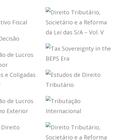
DEMIA DO
FUNDAMENTOS
AVÍRUS
DO DIREITO
SIL EM
TRIBUTÁRIO
IMENSÃO
BRASILEIRO
EIRA E
SSO
TÁRIA
ISTRATIVO
DIREITO
 À DECISÃO
TRIBUTÁRIO,
SOCIETÁRIO E A
REFORMA DA LEI
DAS S/A – VOL. V
TAX
SOVEREIGNTY IN
THE BEPS ERA
TAÇÃO DE
ESTUDOS DE
S
DIREITO
IDOS POR
TRIBUTÁRIO
OLADAS E
ADAS NO
TAÇÃO DE
TRIBUTAÇÃO
IOR
S
INTERNACIONAL
IDOS NO