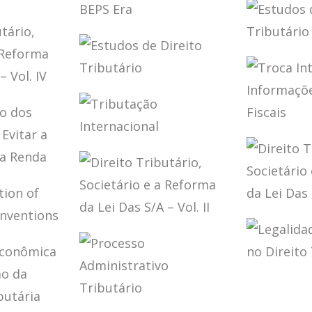
DEVER
SOCIETÁRIO E A
FUNDA
REFORMA DA LEI
MENTO
DE PA
DAS S/A – VOL. V
IO:
TAX
IMPOS
SOVEREIGNTY IN
ESTUD
THE BEPS ERA
DIREIT
OS
TRIBU
ESTUDOS DE
INTER
DIREITO
IO,
TRIBUTÁRIO
O E A
TROCA
DA LEI
TRIBUTAÇÃO
INTER
VOL. IV
INTERNACIONAL
DE
INFOR
TAÇÃO
PARA F
ADOS
FISCAI
AR A
DIREIT
AÇÃO
DIREITO
TRIBUT
TATATION
TRIBUTÁRIO,
SOCIET
E TAX
SOCIETÁRIO E A
REFORM
IONS
REFORMA DA LEI
DAS S/A
LEGALI
DAS S/A – VOL. II
TIPICI
DIREIT