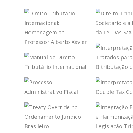
POLÍTICA FISCAL
PLANEJA
INTERNACIONAL
TRIBUTÁR
DO BRASIL
LIMITES E
DESAFIOS
CONCRET
DIREITO
TRIBUTÁR
DIREITO
SOCIETÁRI
TRIBUTÁRIO
REFORMA 
INTERNACIONAL:
DAS S/A – 
HOMENAGEM AO
PROFESSOR
MANUAL DE
INTERPRE
ALBERTO XAVIER
DIREITO
DOS TRAT
TRIBUTÁRIO
PARA EVIT
INTERNACIONAL
BITRIBUT
DA RENDA
PROCESSO
INTERPRE
ADMINISTRATIVO
OF DOUBL
FISCAL
CONVENT