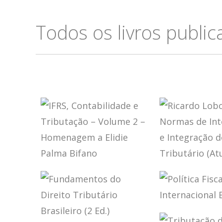
Todos os livros publi
IFRS,
RICARDO 
CONTABILIDADE
TORRES –
E TRIBUTAÇÃO –
NORMAS 
VOLUME 2 –
INTERPRE
HOMENAGEM A
E INTEGR
POLÍTICA 