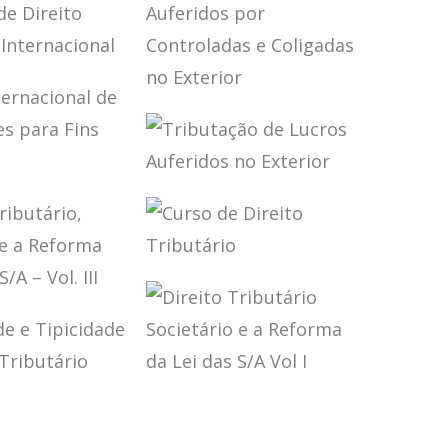
MENTAL
GAR
TOS
OS DE
O
TRIBUTAÇÃO DE
TÁRIO
LUCROS
NACIONAL
AUFERIDOS POR
CONTROLADAS E
COLIGADAS NO
TRIBUTAÇÃO DE
EXTERIOR
NACIONAL
LUCROS
AUFERIDOS NO
MAÇÕES
EXTERIOR
INS
CURSO DE
S
DIREITO
O
TRIBUTÁRIO
ÁRIO,
ÁRIO E A
A DA LEI
 – VOL. III
DADE E
DIREITO
DADE NO
TRIBUTÁRIO
O
SOCIETÁRIO E A