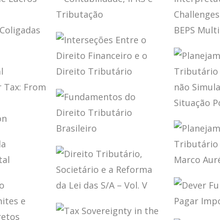
TO
CIONAL
TRIBUTÁRIO SOB
ED.)
IO
RA
A ÓTICA DO CARF
AÇÃO)
(2 ED.)
CONTABILIDADE,
IFRS E
TAX T
TRIBUTAÇÃO
INTER
ÃO DE
CHALL
A POST
S POR
MULTI
INTERSEÇÕES
DAS E
WORL
ENTRE O DIREITO
S NO
FINANCEIRO E O
DIREITO
PLANE
TRIBUTÁRIO
TRIBUT
ATERAL
LIBER
ION
FUNDAMENTOS
SIMUL
 FROM
DO DIREITO
(DOUT
O
TRIBUTÁRIO
SITUA
NTATION
BRASILEIRO
ÃO DA
PLANE
ADI 2.4
A
TRIBU
OBRA 
DIREITO
AURÉL
TRIBUTÁRIO,