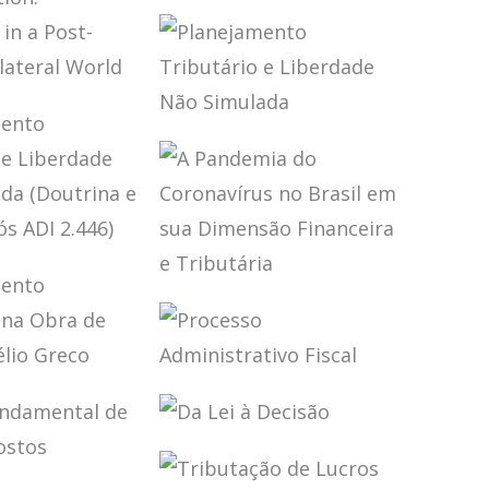
TRIBUTAÇÃO,
FINANÇAS
PÚBLICAS E
DESENVOLVIMENTO
(ENSAIOS)
REATY
PRETATION:
PLANEJAMENTO
ENGES IN
TRIBUTÁRIO E
-BEPS
LIBERDADE NÃO
LATERAL
SIMULADA
D
JAMENTO
ÁRIO E
A PANDEMIA DO
DADE NÃO
CORONAVÍRUS
ADA
NO BRASIL EM
RINA E
SUA DIMENSÃO
ÇÃO PÓS
FINANCEIRA E
JAMENTO
PROCESSO
46)
TRIBUTÁRIA
TÁRIO NA
ADMINISTRATIVO
DE MARCO
FISCAL
DA LEI À DECISÃO
IO GRECO