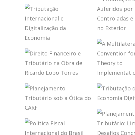
ELIDIE PALMA
DO DIREI
INTERNA
FUNDAMENTOS
BIFANO
TRIBUTÁR
BRASILEI
DO DIREITO
(ATUALIZ
TRIBUTÁRIO
BRASILEIRO (2
ED.)
TRIBUTAÇ
LUCROS
TRIBUTAÇÃO
AUFERIDO
INTERNACIONAL
CONTROLA
E DIGITALIZAÇÃO
COLIGADA
DA ECONOMIA
EXTERIOR
DIREITO
A MULTIL
FINANCEIRO E
CONVENT
TRIBUTÁRIO NA
FOR TAX:
OBRA DE
THEORY T
RICARDO LOBO
IMPLEME
TRIBUTAÇ
TORRES
ECONOMI
PLANEJAMENTO
DIGITAL
TRIBUTÁRIO SOB
A ÓTICA DO CARF