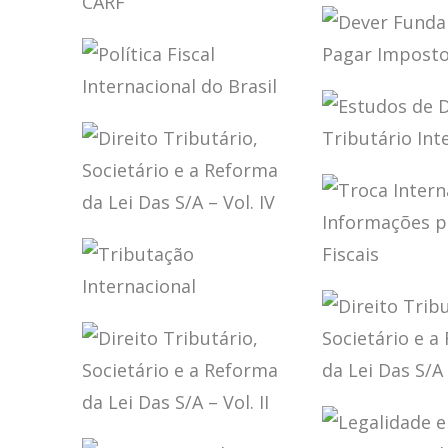
RICARDO LOBO
IMPLEME
TRIBUTAÇ
TORRES
ECONOMI
PLANEJAMENTO
DIGITAL
TRIBUTÁRIO SOB
A ÓTICA DO CARF
DEVER
FUNDAME
POLÍTICA FISCAL
DE PAGAR
INTERNACIONAL
IMPOSTO
DO BRASIL
ESTUDOS 
DIREITO
TRIBUTÁR
INTERNA
DIREITO
TRIBUTÁRIO,
SOCIETÁRIO E A
TROCA
REFORMA DA LEI
INTERNA
DAS S/A – VOL. IV
TRIBUTAÇÃO
DE
INTERNACIONAL
INFORMA
PARA FIN
FISCAIS
DIREITO
TRIBUTÁR