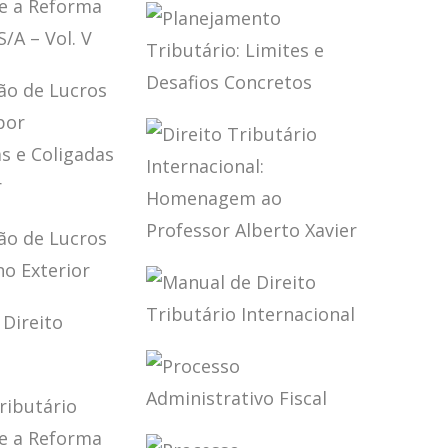
TÁRIO
PLANEJAMENTO
ADI 2.446)
EIRO
TRIBUTÁRIO NA
OBRA DE MARCO
AURÉLIO GRECO
O
ÁRIO,
ÁRIO E A
PLANEJAMENTO
A DA LEI
TRIBUTÁRIO:
 – VOL. V
LIMITES E
DESAFIOS
CONCRETOS
TAÇÃO DE
S
IDOS POR
DIREITO
OLADAS E
TRIBUTÁRIO
ADAS NO
TAÇÃO DE
INTERNACIONAL:
IOR
S
HOMENAGEM AO
IDOS NO
PROFESSOR
MANUAL DE
IOR
ALBERTO XAVIER
DIREITO
 DE
TRIBUTÁRIO
O
INTERNACIONAL
TÁRIO
PROCESSO