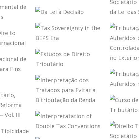
SUA DIMENSÃO
TRIBU
NTATION
ÃO DA
FINANCEIRA E
BRASIL
PROCESSO
A
TRIBUTÁRIA
ADMINISTRATIVO
FISCAL
DA LEI À DECISÃO
DIREIT
TRIBUT
NTAL
SOCIET
REFORM
S
DAS S/A
TAX
DE
SOVEREIGNTY IN
THE BEPS ERA
IO
TRIBU
CIONAL
ESTUDOS DE
LUCRO
DIREITO
AUFER
TRIBUTÁRIO
CONTR
COLIG
TRIBU
CIONAL
EXTER
LUCRO
AUFER
ÇÕES
INTERPRETAÇÃO
EXTER
S
DOS TRATADOS
CURSO
PARA EVITAR A
DIREIT
BITRIBUTAÇÃO
IO,
TRIBU