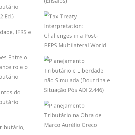
NACIONAL
EIRA (2
TRIBUTAÇÃO,
FINANÇAS
PÚBLICAS E
AMENTOS
DESENVOLVIMENTO
EITO
(ENSAIOS)
TÁRIO
EIRO (2
BILIDADE,
TAX TREATY
INTERPRETATION:
TAÇÃO
CHALLENGES IN
A POST-BEPS
MULTILATERAL
WORLD
SEÇÕES
O DIREITO
EIRO E O
PLANEJAMENTO
O
TRIBUTÁRIO E
TÁRIO
LIBERDADE NÃO
SIMULADA
AMENTOS
(DOUTRINA E
EITO
SITUAÇÃO PÓS