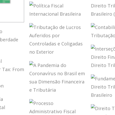
INTER
PLANEJAMENTO
BRASIL
TRIBUTÁRIO SOB
ED.)
A ÓTICA DO CARF
(2 ED.)
POLÍTICA FISCAL
FUND
LOBO
INTERNACIONAL
DO DIR
BRASILEIRA
TRIBU
DE
BRASIL
TAÇÃO
ED.)
CONTA
AÇÃO
IFRS E
TO
TRIBU
MENTO
IO
TRIBUTAÇÃO DE
IO E
AÇÃO)
LUCROS
E NÃO
AUFERIDOS POR
A
INTER
CONTROLADAS E
ENTRE 
COLIGADAS NO
FINANC
EXTERIOR
DIREIT
ATERAL
TRIBU
A PANDEMIA DO
ION
CORONAVÍRUS
FUND
 FROM
NO BRASIL EM
DO DIR
O