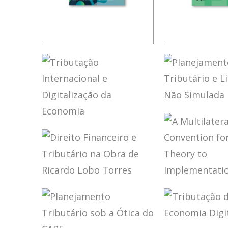
IFRS,
RICARDO 
CONTABILIDADE
TORRES –
E TRIBUTAÇÃO –
NORMAS 
VOLUME 2 –
INTERPRE
HOMENAGEM A
E INTEGR
ELIDIE PALMA
DO DIREI
PLANEJA
BIFANO
TRIBUTÁR
TRIBUTÁR
(ATUALIZ
TRIBUTAÇÃO
LIBERDAD
INTERNACIONAL
SIMULAD
E DIGITALIZAÇÃO
DA ECONOMIA
DIREITO
A MULTIL
FINANCEIRO E
CONVENT
TRIBUTÁRIO NA
FOR TAX:
OBRA DE
THEORY T