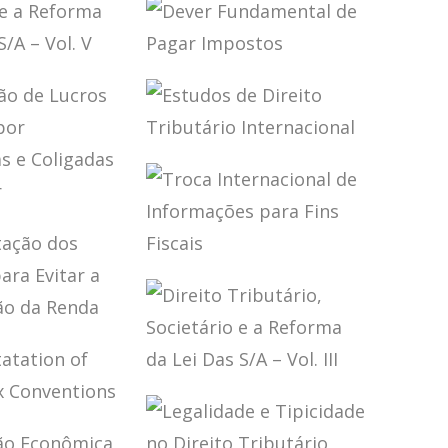
PLANEJAMENTO
TÁRIO
TRIBUTÁRIO NA
EIRO
OBRA DE MARCO
AURÉLIO GRECO
O
DEVER
ÁRIO,
FUNDAMENTAL
ÁRIO E A
DE PAGAR
A DA LEI
IMPOSTOS
 – VOL. V
ESTUDOS DE
DIREITO
TRIBUTÁRIO
INTERNACIONAL
TAÇÃO DE
S
IDOS POR
TROCA
OLADAS E
INTERNACIONAL
ADAS NO
DE
IOR
INFORMAÇÕES
PRETAÇÃO
PARA FINS
RATADOS
FISCAIS
VITAR A
DIREITO
BUTAÇÃO
TRIBUTÁRIO,
NDA
PRETATATION
SOCIETÁRIO E A