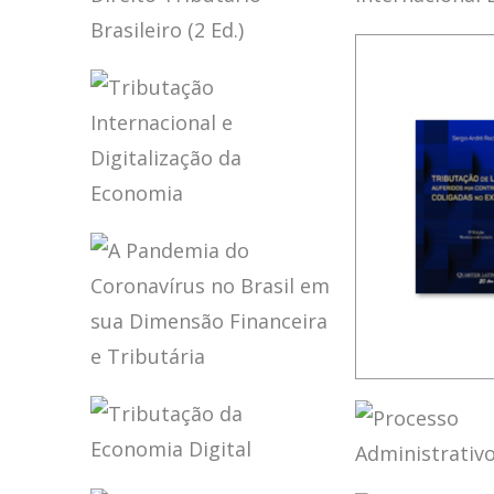
VOLUME 2 –
INTERPRE
HOMENAGEM A
E INTEGR
POLÍTICA 
ELIDIE PALMA
DO DIREI
INTERNA
FUNDAMENTOS
BIFANO
TRIBUTÁR
BRASILEI
DO DIREITO
(ATUALIZ
TRIBUTÁRIO
BRASILEIRO (2
ED.)
TRIBUTAÇÃO
INTERNACIONAL
E DIGITALIZAÇÃO
DA ECONOMIA
A PANDEMIA DO
TRIBUTAÇ
CORONAVÍRUS
LUCROS
NO BRASIL EM
AUFERIDO
SUA DIMENSÃO
CONTROLA