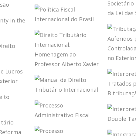
S NO
TORRES
TRIBU
PLANEJAMENTO
RATIVO
BRASIL
TRIBUTÁRIO SOB
DECISÃO
A ÓTICA DO CARF
DIREIT
POLÍTICA FISCAL
TRIBUT
INTERNACIONAL
SOCIET
DO BRASIL
REFORM
NTY IN
DAS S/A
ERA
DE
TRIBU
DIREITO
LUCRO
IO
TRIBUTÁRIO
AUFER
INTERNACIONAL:
CONTR
ÃO DE
HOMENAGEM AO
COLIG
PROFESSOR
EXTER
MANUAL DE
S NO
INTER
ALBERTO XAVIER
DIREITO
DOS T
TRIBUTÁRIO
PARA E
INTERNACIONAL
BITRI
PROCESSO
DA RE
IO
INTER
ADMINISTRATIVO