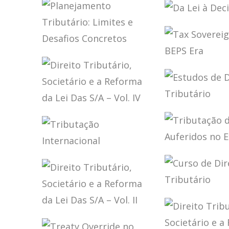
FINANCEIRA E
TRIBUTAÇÃO DA
COLIGADA
PROCESSO
TRIBUTÁRIA
ECONOMIA
EXTERIOR
ADMINIST
DIGITAL
FISCAL
DA LEI À 
PLANEJAMENTO
TRIBUTÁRIO:
TAX
LIMITES E
SOVEREIG
DESAFIOS
THE BEPS 
CONCRETOS
ESTUDOS 
DIREITO
DIREITO
TRIBUTÁRIO,
TRIBUTÁR
SOCIETÁRIO E A
REFORMA DA LEI
TRIBUTAÇ
DAS S/A – VOL. IV
TRIBUTAÇÃO
LUCROS
INTERNACIONAL
AUFERIDO
EXTERIOR
CURSO DE
DIREITO
DIREITO
TRIBUTÁR