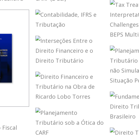
POLÍTI
TAÇÃO
INTER
AÇÃO
FISCAL
PLANEJAMENTO
BRASIL
TO
CIONAL
TRIBUTÁRIO SOB
ED.)
IO
RA
A ÓTICA DO CARF
AÇÃO)
(2 ED.)
CONTABILIDADE,
IFRS E
TAX T
TRIBUTAÇÃO
INTER
CHALL
A POST
MULTI
INTERSEÇÕES
WORL
ENTRE O DIREITO
FINANCEIRO E O
DIREITO
PLANE
TRIBUTÁRIO
TRIBUT
LIBER
DIREITO
SIMUL
ÃO DE
FINANCEIRO E
(DOUT
TRIBUTÁRIO NA
SITUA
S POR
OBRA DE
FUND
ADI 2.4
DAS E
RICARDO LOBO
DO DIR