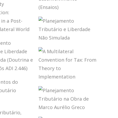
ED.)
CA FISCAL
NACIONAL
EIRA (2
TRIBUTAÇÃO,
FINANÇAS
PÚBLICAS E
DESENVOLVIMENTO
(ENSAIOS)
REATY
PRETATION:
PLANEJAMENTO
ENGES IN
TRIBUTÁRIO E
-BEPS
LIBERDADE NÃO
LATERAL
SIMULADA
D
JAMENTO
ÁRIO E
A MULTILATERAL
DADE NÃO
CONVENTION
ADA
FOR TAX: FROM
RINA E
THEORY TO
ÇÃO PÓS
IMPLEMENTATION
AMENTOS
46)
EITO