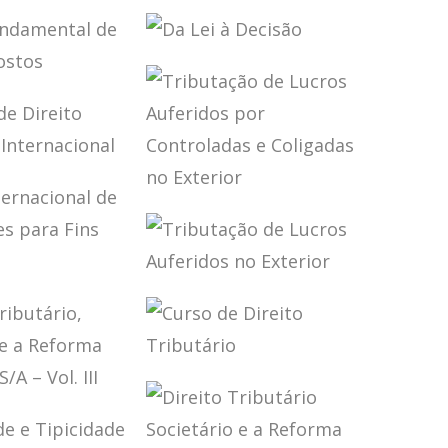
ÇÃO PÓS
FINANCEIRA E
JAMENTO
PROCESSO
46)
TRIBUTÁRIA
TÁRIO NA
ADMINISTRATIVO
DE MARCO
FISCAL
DA LEI À DECISÃO
IO GRECO
MENTAL
GAR
TOS
OS DE
O
TRIBUTAÇÃO DE
TÁRIO
LUCROS
NACIONAL
AUFERIDOS POR
CONTROLADAS E
COLIGADAS NO
TRIBUTAÇÃO DE
EXTERIOR
NACIONAL
LUCROS
AUFERIDOS NO
MAÇÕES
EXTERIOR
INS
CURSO DE
S
DIREITO
O
TRIBUTÁRIO
ÁRIO,