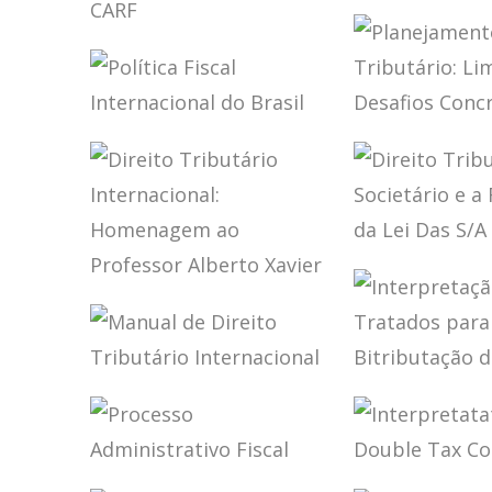
RICARDO LOBO
IMPLEME
TRIBUTAÇ
TORRES
ECONOMI
PLANEJAMENTO
DIGITAL
TRIBUTÁRIO SOB
A ÓTICA DO CARF
POLÍTICA FISCAL
PLANEJA
INTERNACIONAL
TRIBUTÁR
DO BRASIL
LIMITES E
DESAFIOS
CONCRET
DIREITO
TRIBUTÁR
DIREITO
SOCIETÁRI
TRIBUTÁRIO
REFORMA 
INTERNACIONAL:
DAS S/A – 
HOMENAGEM AO
PROFESSOR
MANUAL DE
INTERPRE
ALBERTO XAVIER
DIREITO
DOS TRAT
TRIBUTÁRIO
PARA EVIT
INTERNACIONAL
BITRIBUT