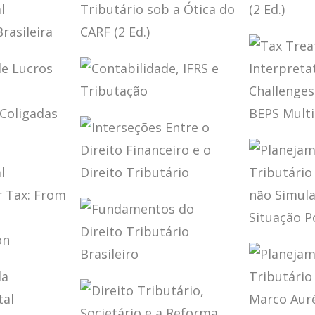
LOBO
TRATADOS
INTERNACIONAIS
DE
POLÍTI
TAÇÃO
INTER
AÇÃO
FISCAL
PLANEJAMENTO
BRASIL
TO
CIONAL
TRIBUTÁRIO SOB
ED.)
IO
RA
A ÓTICA DO CARF
AÇÃO)
(2 ED.)
CONTABILIDADE,
IFRS E
TAX T
TRIBUTAÇÃO
INTER
ÃO DE
CHALL
A POST
S POR
MULTI
INTERSEÇÕES
DAS E
WORL
ENTRE O DIREITO
S NO
FINANCEIRO E O
DIREITO
PLANE
TRIBUTÁRIO
TRIBUT
ATERAL
LIBER
ION
FUNDAMENTOS
SIMUL
 FROM
DO DIREITO
(DOUT
O
TRIBUTÁRIO