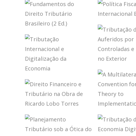
IFRS,
RICARDO 
CONTABILIDADE
TORRES –
E TRIBUTAÇÃO –
NORMAS 
VOLUME 2 –
INTERPRE
HOMENAGEM A
E INTEGR
POLÍTICA 
ELIDIE PALMA
DO DIREI
INTERNA
FUNDAMENTOS
BIFANO
TRIBUTÁR
BRASILEI
DO DIREITO
(ATUALIZ
TRIBUTÁRIO
BRASILEIRO (2
ED.)
TRIBUTAÇ
LUCROS
TRIBUTAÇÃO
AUFERIDO
INTERNACIONAL
CONTROLA
E DIGITALIZAÇÃO
COLIGADA
DA ECONOMIA
EXTERIOR
DIREITO
A MULTIL
FINANCEIRO E
CONVENT
TRIBUTÁRIO NA
FOR TAX:
OBRA DE
THEORY T