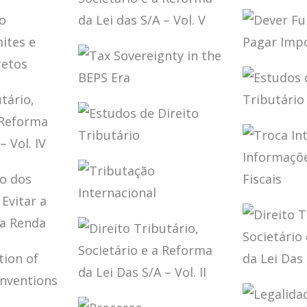
SITUA
NTATION
BRASILEIRO
ÃO DA
PLANE
ADI 2.4
A
TRIBU
OBRA 
DIREITO
AURÉL
TRIBUTÁRIO,
DEVER
SOCIETÁRIO E A
FUNDA
REFORMA DA LEI
MENTO
DE PA
DAS S/A – VOL. V
IO:
TAX
IMPOS
SOVEREIGNTY IN
ESTUD
THE BEPS ERA
DIREIT
OS
TRIBU
ESTUDOS DE
INTER
DIREITO
IO,
TRIBUTÁRIO
O E A
TROCA
DA LEI
TRIBUTAÇÃO
INTER
VOL. IV
INTERNACIONAL
DE
INFOR
TAÇÃO
PARA F
ADOS
FISCAI
AR A
DIREIT
AÇÃO
DIREITO
TRIBUT