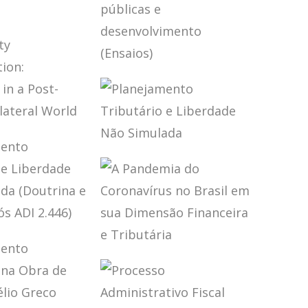
TRIBUTÁRIO
BRASILEIRO (3
ED.)
CA FISCAL
NACIONAL
EIRA (2
TRIBUTAÇÃO,
FINANÇAS
PÚBLICAS E
DESENVOLVIMENTO
(ENSAIOS)
REATY
PRETATION:
PLANEJAMENTO
ENGES IN
TRIBUTÁRIO E
-BEPS
LIBERDADE NÃO
LATERAL
SIMULADA
D
JAMENTO
ÁRIO E
A PANDEMIA DO
DADE NÃO
CORONAVÍRUS
ADA
NO BRASIL EM
RINA E
SUA DIMENSÃO