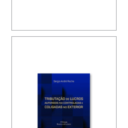
TAX TREATY INTERPRETATION: CHALLENGES IN
A POST-BEPS MULTILATERAL WORLD