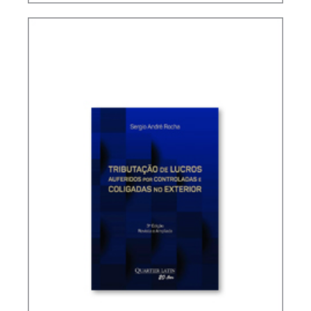
TAX TREATY INTERPRETATION: CHALLENGES IN
A POST-BEPS MULTILATERAL WORLD